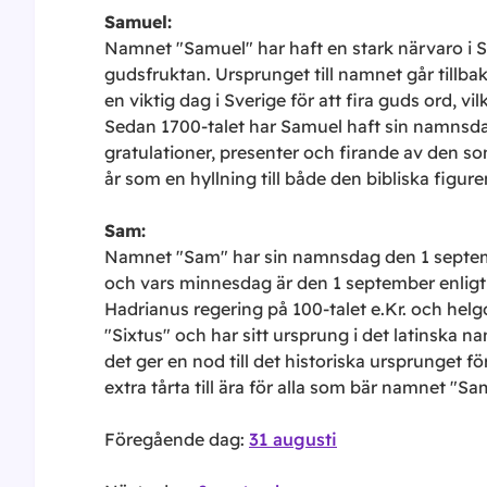
Samuel
:
Namnet "Samuel" har haft en stark närvaro i Sv
gudsfruktan. Ursprunget till namnet går tillbak
en viktig dag i Sverige för att fira guds ord, 
Sedan 1700-talet har Samuel haft sin namnsda
gratulationer, presenter och firande av den s
år som en hyllning till både den bibliska figu
Sam
:
Namnet "Sam" har sin namnsdag den 1 september
och vars minnesdag är den 1 september enligt
Hadrianus regering på 100-talet e.Kr. och he
"Sixtus" och har sitt ursprung i det latinska
det ger en nod till det historiska ursprunget
extra tårta till ära för alla som bär namnet "Sa
Föregående dag:
31 augusti