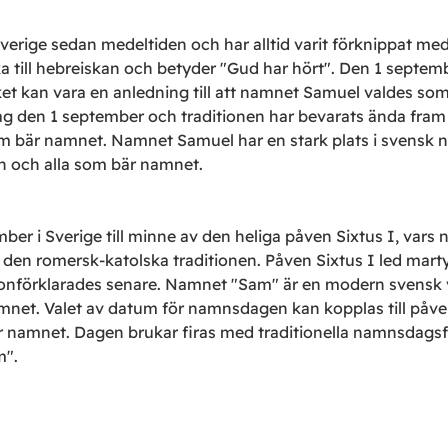
erige sedan medeltiden och har alltid varit förknippat med 
a till hebreiskan och betyder "Gud har hört". Den 1 septembe
vilket kan vara en anledning till att namnet Samuel valdes so
g den 1 september och traditionen har bevarats ända fram 
om bär namnet. Namnet Samuel har en stark plats i svensk n
ren och alla som bär namnet.
 i Sverige till minne av den heliga påven Sixtus I, vars n
 den romersk-katolska traditionen. Påven Sixtus I led mart
lgonförklarades senare. Namnet "Sam" är en modern svensk
 namnet. Valet av datum för namnsdagen kan kopplas till påv
 för namnet. Dagen brukar firas med traditionella namnsdag
m".