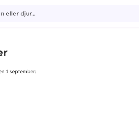
er
den
1 september
: