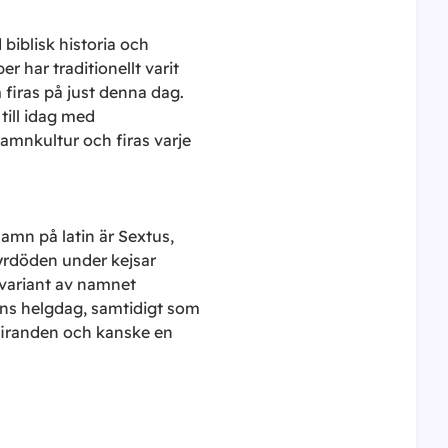
biblisk historia och
r har traditionellt varit
m firas på just denna dag.
till idag med
amnkultur och firas varje
amn på latin är Sextus,
yrdöden under kejsar
 variant av namnet
ens helgdag, samtidigt som
sfiranden och kanske en