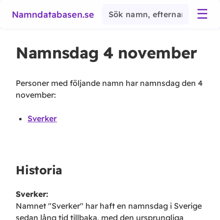
☰
Namndatabasen.se
Namnsdag
4 november
Personer med följande namn har namnsdag den
4
november
:
Sverker
Historia
Sverker
:
Namnet "Sverker" har haft en namnsdag i Sverige
sedan lång tid tillbaka, med den ursprungliga