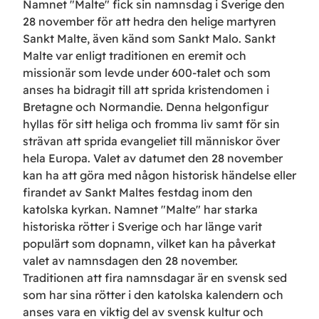
Namnet "Malte" fick sin namnsdag i Sverige den
28 november för att hedra den helige martyren
Sankt Malte, även känd som Sankt Malo. Sankt
Malte var enligt traditionen en eremit och
missionär som levde under 600-talet och som
anses ha bidragit till att sprida kristendomen i
Bretagne och Normandie. Denna helgonfigur
hyllas för sitt heliga och fromma liv samt för sin
strävan att sprida evangeliet till människor över
hela Europa. Valet av datumet den 28 november
kan ha att göra med någon historisk händelse eller
firandet av Sankt Maltes festdag inom den
katolska kyrkan. Namnet "Malte" har starka
historiska rötter i Sverige och har länge varit
populärt som dopnamn, vilket kan ha påverkat
valet av namnsdagen den 28 november.
Traditionen att fira namnsdagar är en svensk sed
som har sina rötter i den katolska kalendern och
anses vara en viktig del av svensk kultur och