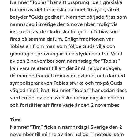
Namnet "Tobias" har sitt ursprung i den grekiska
formen av det hebreiska namnet Toviyah, vilket
betyder "Guds godhet". Namnet började firas som
namnsdag i Sverige den 2 november, troligtvis
inspirerat av den katolska helgenen Tobias som
firas på samma datum. Enligt traditionen var
Tobias en from man som följde Guds vilja och
genomgick prövningar med styrka och tro. Valet
av den 2 november som namnsdag för "Tobias"
kan vara relaterat till att det är Allhelgonadagen,
då man hedrar och minns de avlidna, och därmed
symboliserar även Tobias styrka och tro på Guds
vägledning i livet. Namnet "Tobias" har sedan dess
varit en del av den svenska namnsdagskalendern
och fortsätter att firas varje år den 2 november.
Tim
:
Namnet "Tim" fick sin namnsdag i Sverige den 2
november till minne av den helige Timoteus, som