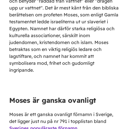
och betyder "räddad från vattnet" eller "dragen
upp ur vattnet". Det är mest känt från den bibliska
berättelsen om profeten Moses, som enligt Gamla
testamentet ledde israeliterna ut ur slaveriet i
Egypten. Namnet har därför starka religiösa och
kulturella associationer, särskilt inom
judendomen, kristendomen och islam. Moses
betraktas som en viktig religiös ledare och
lagstiftare, och namnet har kommit att
symbolisera mod, frihet och gudomligt
ingripande.
Moses
är
ganska ovanligt
Moses
är ett
ganska ovanligt
förnamn i Sverige,
det ligger just nu på nr
791
i topplistan bland
Sveriges populäraste förnamn
.