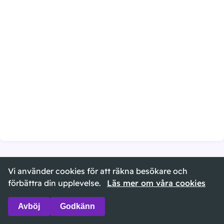
Vi använder cookies för att räkna besökare och
©
2026
namndatabasen.se ·
Om sidan
·
Cookies
förbättra din upplevelse.
Läs mer om våra cookies
Avböj
Godkänn
🌙