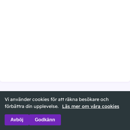
Vi använder cookies för att räkna besökare och
©
2026
namndatabasen.se ·
Om sidan
·
Cookies
förbättra din upplevelse.
Läs mer om våra cookies
Avböj
Godkänn
🌙