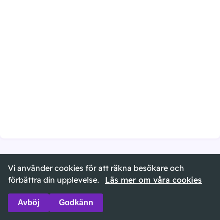
Vi använder cookies för att räkna besökare och
©
2026
namndatabasen.se ·
Om sidan
·
Cookies
förbättra din upplevelse.
Läs mer om våra cookies
Avböj
Godkänn
🌙